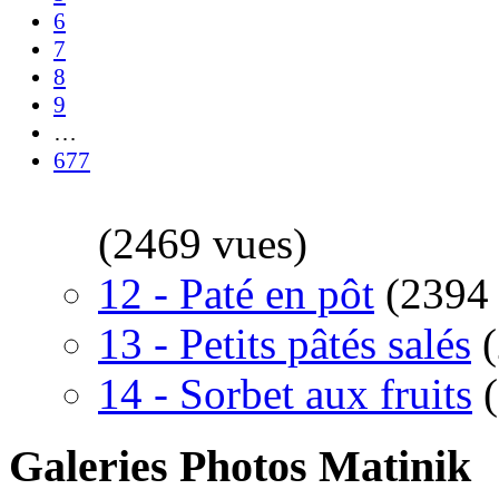
6
7
8
9
…
677
(2469 vues)
12 - Paté en pôt
(2394
13 - Petits pâtés salés
14 - Sorbet aux fruits
Galeries Photos Matinik