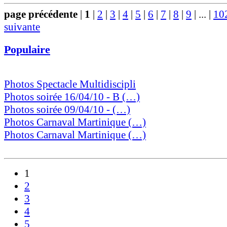
page précédente
|
1
|
2
|
3
|
4
|
5
|
6
|
7
|
8
|
9
|
...
|
10
suivante
Populaire
Photos Spectacle Multidiscipli
Photos soirée 16/04/10 - B (…)
Photos soirée 09/04/10 - (…)
Photos Carnaval Martinique (…)
Photos Carnaval Martinique (…)
1
2
3
4
5