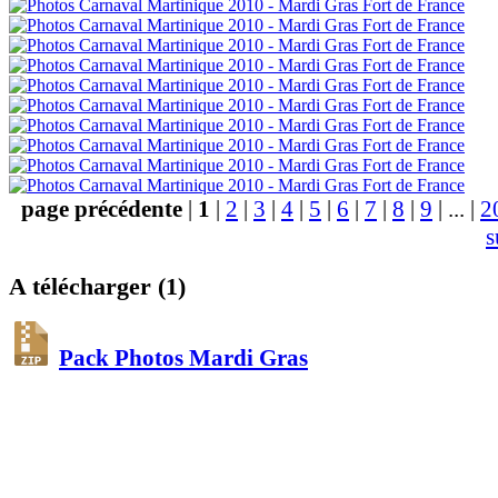
page précédente
|
1
|
2
|
3
|
4
|
5
|
6
|
7
|
8
|
9
|
...
|
2
s
A télécharger (1)
Pack Photos Mardi Gras