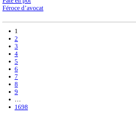
Paté en pôt
Féroce d’avocat
1
2
3
4
5
6
7
8
9
…
1698