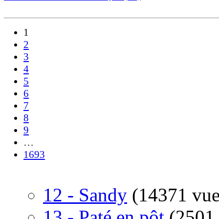
1
2
3
4
5
6
7
8
9
…
1693
12 - Sandy
(14371 vue
13 - Paté en pôt
(2501