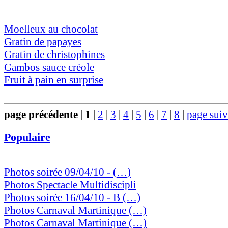
Moelleux au chocolat
Gratin de papayes
Gratin de christophines
Gambos sauce créole
Fruit à pain en surprise
page précédente
|
1
|
2
|
3
|
4
|
5
|
6
|
7
|
8
|
page suiv
Populaire
Photos soirée 09/04/10 - (…)
Photos Spectacle Multidiscipli
Photos soirée 16/04/10 - B (…)
Photos Carnaval Martinique (…)
Photos Carnaval Martinique (…)