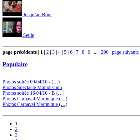
Jusqu’au Bout
Seule
page précédente
|
1
|
2
|
3
|
4
|
5
|
6
|
7
|
8
|
9
|
...
|
296
|
page suivante
Populaire
Photos soirée 09/04/10 - (…)
Photos Spectacle Multidiscipli
Photos soirée 16/04/10 - B (…)
Photos Carnaval Martinique (…)
Photos Carnaval Martinique (…)
1
2
3