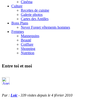
Cinéma
Culture
Recettes de cuisine
Galerie photos
Cartes des Antilles
Bons Plans
Never Forget vêtements hommes
Femmes
Mannequins
Beauté
Coiffure
Shopping
Nutrition
Entre toi et moi
Par :
Loic
- 339 visites depuis le 4 février 2010