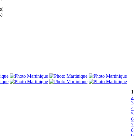
s)
s)
1
2
3
4
5
6
7
8
9