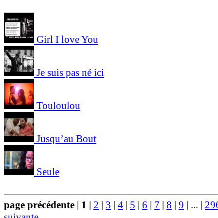
Girl I love You
Je suis pas né ici
Touloulou
Jusqu’au Bout
Seule
page précédente
|
1
|
2
|
3
|
4
|
5
|
6
|
7
|
8
|
9
|
...
|
29
suivante