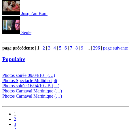
Jusqu’au Bout
Seule
page précédente
|
1
|
2
|
3
|
4
|
5
|
6
|
7
|
8
|
9
|
...
|
296
|
page suivante
Populaire
Photos soirée 09/04/10 - (…)
Photos Spectacle Multidiscipli
Photos soirée 16/04/10 - B (…)
Photos Carnaval Martinique (…)
Photos Carnaval Martinique (…)
1
2
3