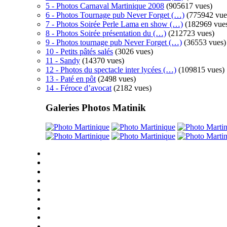
5 - Photos Carnaval Martinique 2008
(905617 vues)
6 - Photos Tournage pub Never Forget (…)
(775942 vue
7 - Photos Soirée Perle Lama en show (…)
(182969 vue
8 - Photos Soirée présentation du (…)
(212723 vues)
9 - Photos tournage pub Never Forget (…)
(36553 vues)
10 - Petits pâtés salés
(3026 vues)
11 - Sandy
(14370 vues)
12 - Photos du spectacle inter lycées (…)
(109815 vues)
13 - Paté en pôt
(2498 vues)
14 - Féroce d’avocat
(2182 vues)
Galeries Photos Matinik