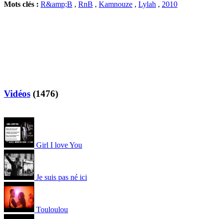
Mots clés :
R&amp;B
,
RnB
,
Kamnouze
,
Lylah
,
2010
Vidéos
(1476)
Girl I love You
Je suis pas né ici
Touloulou