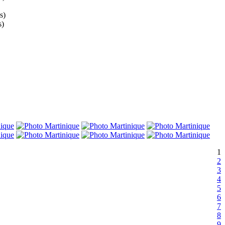
s)
s)
1
2
3
4
5
6
7
8
9