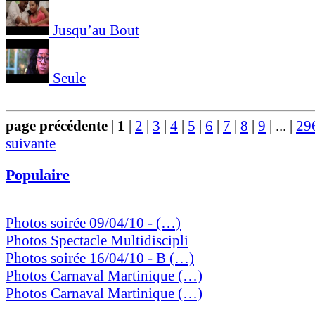
Jusqu’au Bout
Seule
page précédente
|
1
|
2
|
3
|
4
|
5
|
6
|
7
|
8
|
9
|
...
|
29
suivante
Populaire
Photos soirée 09/04/10 - (…)
Photos Spectacle Multidiscipli
Photos soirée 16/04/10 - B (…)
Photos Carnaval Martinique (…)
Photos Carnaval Martinique (…)