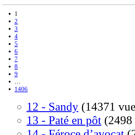
1
2
3
4
5
6
7
8
9
…
1406
12 - Sandy
(14371 vue
13 - Paté en pôt
(2498
14 - Féroce d’avocat
(