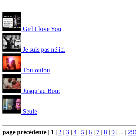
Girl I love You
Je suis pas né ici
Touloulou
Jusqu’au Bout
Seule
page précédente
|
1
|
2
|
3
|
4
|
5
|
6
|
7
|
8
|
9
|
...
|
29