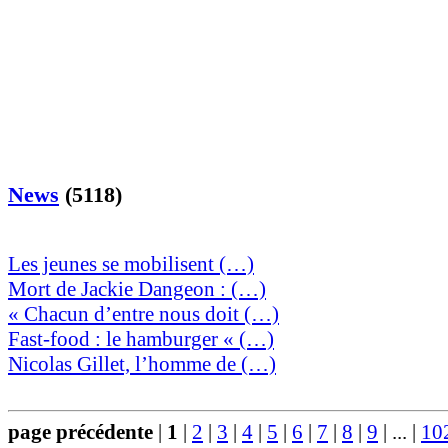
News
(5118)
Les jeunes se mobilisent (…)
Mort de Jackie Dangeon : (…)
« Chacun d’entre nous doit (…)
Fast-food : le hamburger « (…)
Nicolas Gillet, l’homme de (…)
page précédente
|
1
|
2
|
3
|
4
|
5
|
6
|
7
|
8
|
9
|
...
|
10