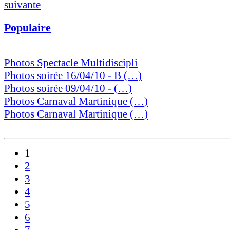
suivante
Populaire
Photos Spectacle Multidiscipli
Photos soirée 16/04/10 - B (…)
Photos soirée 09/04/10 - (…)
Photos Carnaval Martinique (…)
Photos Carnaval Martinique (…)
1
2
3
4
5
6