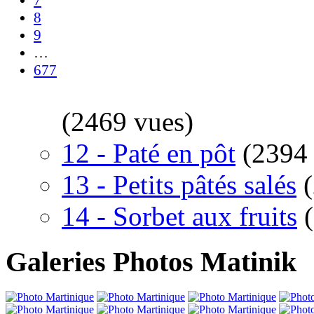
7
8
9
…
677
(2469 vues)
12 - Paté en pôt
(2394
13 - Petits pâtés salés
14 - Sorbet aux fruits
Galeries Photos Matinik