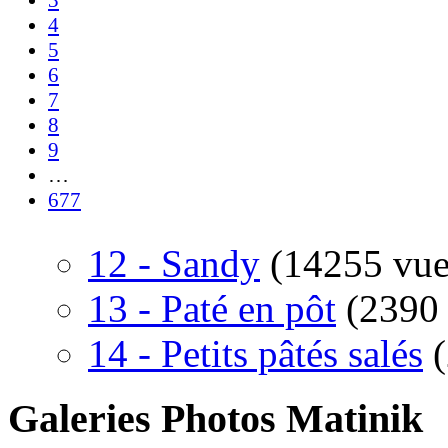
3
4
5
6
7
8
9
…
677
12 - Sandy
(14255 vue
13 - Paté en pôt
(2390
14 - Petits pâtés salés
Galeries Photos Matinik