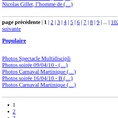
Nicolas Gillet, l’homme de (…)
page précédente
|
1
|
2
|
3
|
4
|
5
|
6
|
7
|
8
|
9
|
...
|
10
suivante
Populaire
Photos Spectacle Multidiscipli
Photos soirée 09/04/10 - (…)
Photos Carnaval Martinique (…)
Photos soirée 16/04/10 - B (…)
Photos Carnaval Martinique (…)
1
2