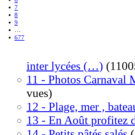
7
8
9
…
677
inter lycées (…)
(1100
11 - Photos Carnaval 
vues)
12 - Plage, mer , bate
13 - En Août profitez
14 - Petits pâtés salés