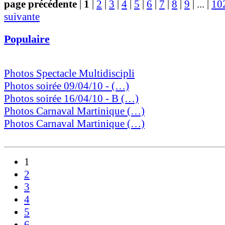
page précédente
|
1
|
2
|
3
|
4
|
5
|
6
|
7
|
8
|
9
|
...
|
10
suivante
Populaire
Photos Spectacle Multidiscipli
Photos soirée 09/04/10 - (…)
Photos soirée 16/04/10 - B (…)
Photos Carnaval Martinique (…)
Photos Carnaval Martinique (…)
1
2
3
4
5
6